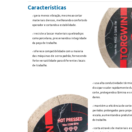
Características
√ gera menos vibração, mesmo ao cortar
materiais densos, melhorando o conforto do
operador e cortando a estabilidade.
√ resiste a lascar materiais quebradiços
como porcelana, preservando a integridade
da peça de trabalho.
√ oferece compatibilidade com a maioria
das máquinas de serra padrão, fornecendo
forte versatilidade para diferentes locais
de trabalho.
√ usa alta condutividade térmi
dissipar o calor rapidamente d
corte, protegendo a lâmina e o 
danos.
√ mantém a eficiência de cort
períodos prolongados para proj
escala, aumentando a produtiv
do trabalho.
√ corta através de materiais e