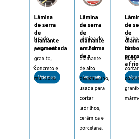
ina
Lâmina
Lâmina
Lâmi
erra
de serra
de serra
de se
de
de
de
o
Usado
Lâmina de
Turbo
mante
diamante
diamante
diam
bo
segmentada
em forma
turb
mond
para cortar
serra de
Diam
nsado
de x
pren
e para
granito,
diamante
Blade
io
a fri

ar
concreto e
de alto
cortar
a mais
Veja mais
Veja mais
Veja 
reto,
mármore.
desempenho,
concre
to,
usada para
granit
ore.
cortar
mármo
ladrilhos,
cerâmica e
porcelana.