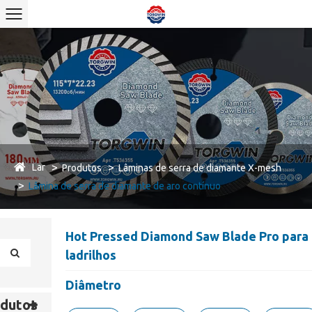
Lar
Produtos
Lâminas de serra de diamante X-mesh
Lâmina de serra de diamante de aro contínuo
Hot Pressed Diamond Saw Blade Pro para
ladrilhos
Diâmetro
dutos