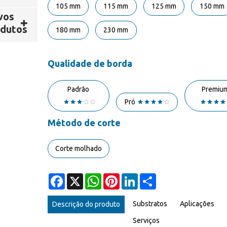
105 mm
115 mm
125 mm
150 mm
vos
dutos
180 mm
230 mm
Qualidade de borda
Padrão
Premiu
Pró
Método de corte
Corte molhado
Facebook
X
WhatsApp
Pinterest
LinkedIn
Share
Substratos
Aplicações
Descrição do produto
Serviços