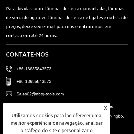
Para dúvidas sobre lâminas de serra diamantadas, lâminas
de serra de liga leve, lâminas de serra de liga leve ou lista de
preços, deixe seu e-mail para nós e entraremos em
contato em até 24 horas.
CONTATE-NOS
+86-13685843573
+86-13685843573
Sales02@nbtg-tools.com
Nº 20, Distrito Leste, Centro de Inovação de Novos
X
Utilizamos cookies para lhe oferecer uma
Materiais de Ningbo, Zona de Alta Tecnologia de Ningbo,
melhor experiência de navegação, analisar
Província de Zhejiang, China.
o tráfego do site e personalizar o