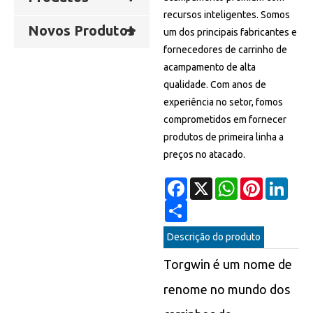
recursos inteligentes. Somos
Novos Produtos
um dos principais fabricantes e
fornecedores de carrinho de
acampamento de alta
qualidade. Com anos de
experiência no setor, fomos
comprometidos em fornecer
produtos de primeira linha a
preços no atacado.
Facebook
X
WhatsApp
Pinterest
Linke
Share
Descrição do produto
Torgwin é um nome de
renome no mundo dos