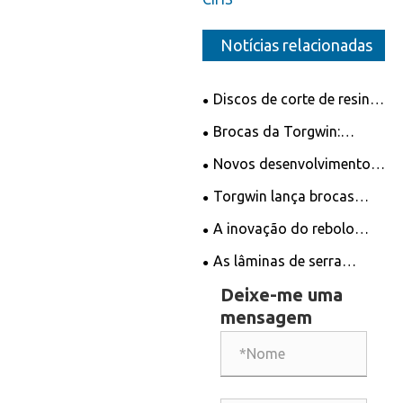
Notícias relacionadas
Discos de corte de resina
de Ningbo Torgwin:
Brocas da Torgwin:
Revolucionando a indústria
recursos, aplicações e
Novos desenvolvimentos
de corte
promoção
em lâminas de serra
Torgwin lança brocas
circular
diamantadas de última
A inovação do rebolo
geração para soluções de
diamantado revoluciona o
As lâminas de serra
perfuração incomparáveis
corte de precisão
diamantadas podem ser
Deixe-me uma
afiadas?
mensagem