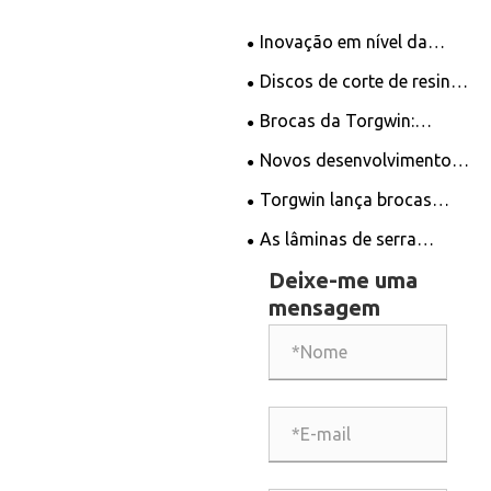
Inovação em nível da
Torgwin - Revolucionando
Discos de corte de resina
o mercado de ferramentas
de Ningbo Torgwin:
Brocas da Torgwin:
de medição
Revolucionando a indústria
recursos, aplicações e
Novos desenvolvimentos
de corte
promoção
em lâminas de serra
Torgwin lança brocas
circular
diamantadas de última
As lâminas de serra
geração para soluções de
diamantadas podem ser
Deixe-me uma
perfuração incomparáveis
afiadas?
mensagem