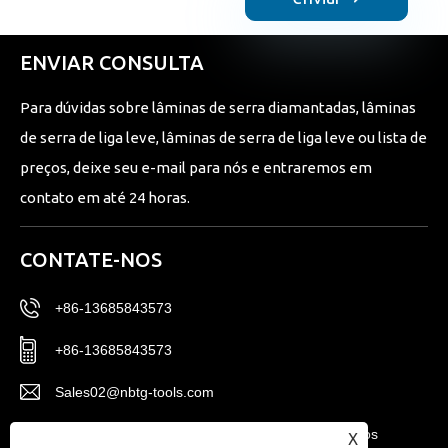
ENVIAR CONSULTA
Para dúvidas sobre lâminas de serra diamantadas, lâminas
de serra de liga leve, lâminas de serra de liga leve ou lista de
preços, deixe seu e-mail para nós e entraremos em
contato em até 24 horas.
CONTATE-NOS
+86-13685843573
+86-13685843573
Sales02@nbtg-tools.com
Nº 20, Distrito Leste, Centro de Inovação de Novos
X