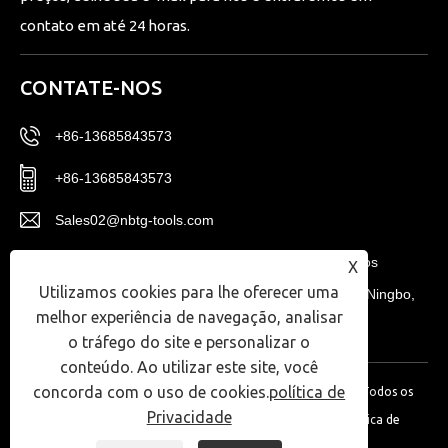
contato em até 24 horas.
CONTATE-NOS
+86-13685843573
+86-13685843573
Sales02@nbtg-tools.com
Nº 20, Distrito Leste, Centro de Inovação de Novos
X
Utilizamos cookies para lhe oferecer uma
Materiais de Ningbo, Zona de Alta Tecnologia de Ningbo,
melhor experiência de navegação, analisar
Província de Zhejiang, China.
o tráfego do site e personalizar o
conteúdo. Ao utilizar este site, você
concorda com o uso de cookies.
política de
Direitos autorais © 2024 Ningbo T-Win Imp.& Exp Co., Ltd. Todos os
Privacidade
direitos reservados.
Links
|
Sitemap
|
RSS
|
XML
|
política de
Privacidade
|