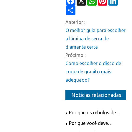
Facebook
X
WhatsApp
Pinterest
Linked
Share
Anterior :
O melhor guia para escolher
a lâmina de serra de
diamante certa
Próximo :
Como escolher o disco de
corte de granito mais
adequado?
Notícias relacionadas
Por que os rebolos de
diamante segmentados são
Por que você deve
essenciais para a
escolher uma lâmina de