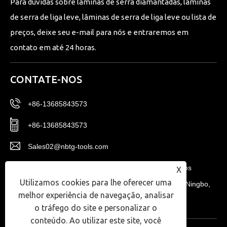
Para dúvidas sobre lâminas de serra diamantadas, lâminas
de serra de liga leve, lâminas de serra de liga leve ou lista de
preços, deixe seu e-mail para nós e entraremos em
contato em até 24 horas.
CONTATE-NOS
+86-13685843573
+86-13685843573
Sales02@nbtg-tools.com
Nº 20, Distrito Leste, Centro de Inovação de Novos
X
Utilizamos cookies para lhe oferecer uma
Materiais de Ningbo, Zona de Alta Tecnologia de Ningbo,
melhor experiência de navegação, analisar
Província de Zhejiang, China.
o tráfego do site e personalizar o
conteúdo. Ao utilizar este site, você