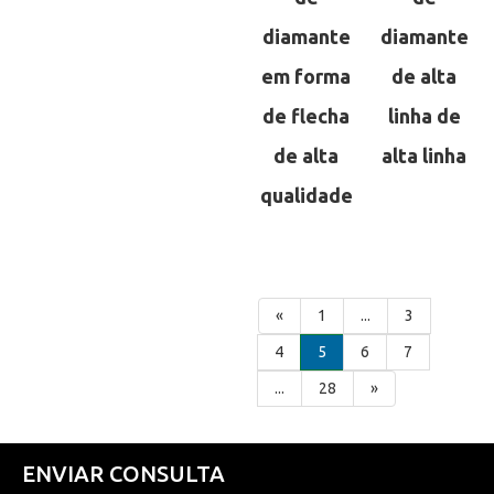
diamante
diamante
em forma
de alta
de flecha
linha de
de alta
alta linha
qualidade
«
1
...
3
4
5
6
7
...
28
»
ENVIAR CONSULTA