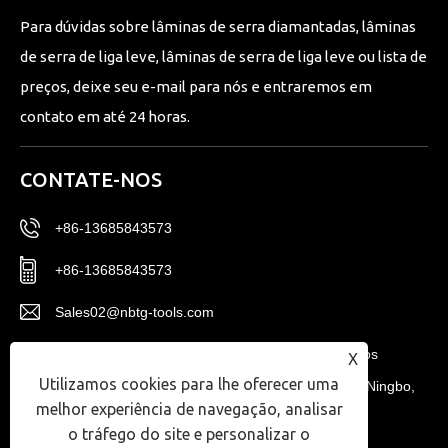
Para dúvidas sobre lâminas de serra diamantadas, lâminas
de serra de liga leve, lâminas de serra de liga leve ou lista de
preços, deixe seu e-mail para nós e entraremos em
contato em até 24 horas.
CONTATE-NOS
+86-13685843573
+86-13685843573
Sales02@nbtg-tools.com
Nº 20, Distrito Leste, Centro de Inovação de Novos
X
Utilizamos cookies para lhe oferecer uma
Materiais de Ningbo, Zona de Alta Tecnologia de Ningbo,
melhor experiência de navegação, analisar
Província de Zhejiang, China.
o tráfego do site e personalizar o